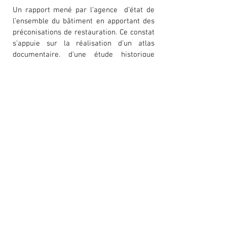
Un rapport mené par l’agence d’état de
l’ensemble du bâtiment en apportant des
préconisations de restauration. Ce constat
s’appuie sur la réalisation d’un atlas
documentaire, d’une étude historique
poussée du bâtiment et sur une critique
d’authenticité qui permet de déterminer
quels sont les éléments d’origine. En
parallèle, un diagnostic des lots
techniques a été mené par le bureau
d’étude AB Ingé ainsi qu’une étude
structurelle du bâtiment par l’Atelier
Ergon. Ce dossier doit permettre à la
maîtrise d’ouvrage, Grand Paris Vallée
Sud, de mieux appréhender quels sont les
travaux à prévoir sur la bibliothèque.
SARL d'architecture : A&M PATRIMOINE
60 ter, rue de bellevue
92100 Boulogne-Billancourt